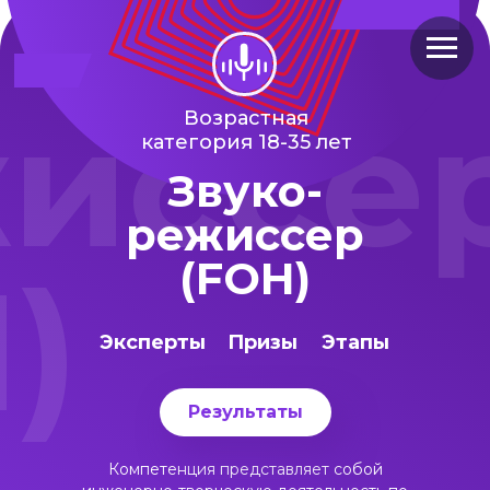
иссе
Возрастная
категория 18-35 лет
Звуко-
режиссер
)
(FOH)
Эксперты
Призы
Этапы
Результаты
Компетенция представляет собой