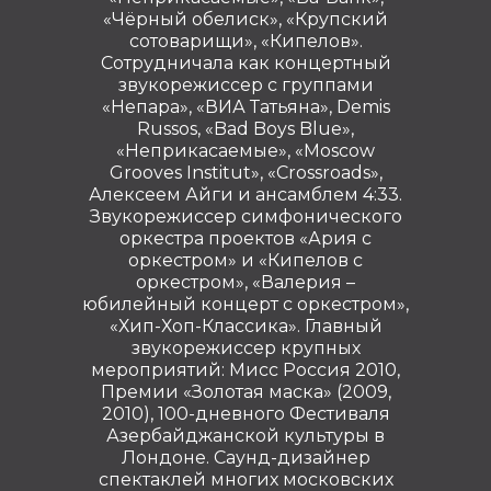
«Чёрный обелиск», «Крупский
сотоварищи», «Кипелов».
Сотрудничала как концертный
звукорежиссер с группами
«Непара», «ВИА Татьяна», Demis
Russos, «Bad Boys Blue»,
«Неприкасаемые», «Moscow
Grooves Institut», «Crossroads»,
Алексеем Айги и ансамблем 4:33.
Звукорежиссер симфонического
оркестра проектов «Ария с
оркестром» и «Кипелов с
оркестром», «Валерия –
юбилейный концерт с оркестром»,
«Хип-Хоп-Классика». Главный
звукорежиссер крупных
мероприятий: Мисс Россия 2010,
Премии «Золотая маска» (2009,
2010), 100-дневного Фестиваля
Азербайджанской культуры в
Лондоне. Саунд-дизайнер
спектаклей многих московских